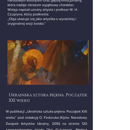
narodowym kolorytem oraz głębią emocjonalną,
która nadaje obrazom wyjątkowy charakter.
Wstęp napisał uznany artysta i profesor W. H.
Czupryna, który podkreśla:
„Olga ukazuje się jako artystka o wyrazistej i
oryginalnej wizji świata.”
Ukraińska sztuka piękna. Początek
XXI wieku
W publikacji „Ukraińska sztuka piękna. Początek XXI
wieku” pod redakcją O. Fedoruka (Kijów: Narodowy
Związek Artystów Ukrainy, 2010) na stronie 120
zaprezentowano dzieło Olgi
Gulyaewej
„Martwa